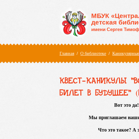
Перейти к основному содержанию
МБУК «Центра
детская библи
имени Сергея Тимоф
Вы здесь
Главная
/
О библиотеке
/
Каникулярные
КВЕСТ-КАНИКУЛЫ "В
БИЛЕТ В БУДУЩЕЕ" (
Вот это да
Мы приглашаем наши
Что это такое? А