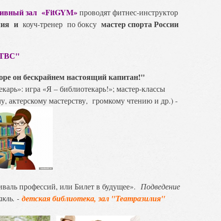
тивный зал «FitGYM»
проводят фитнес-инструктор
ия
и
мастер спорта России
коуч-тренер по боксу
"ТВС"
оре он бескрайнем настоящий капитан!"
карь»: игра «Я – библиотекарь!»; мастер-классы
у, актерскому мастерству, громкому чтению и др.) -
валь профессий, или Билет в будущее».
Подведение
кль. -
детская библиотека, зал "Театразилия"