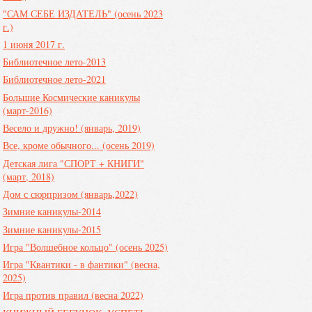
"САМ СЕБЕ ИЗДАТЕЛЬ" (осень 2023
г.)
1 июня 2017 г.
Библиотечное лето-2013
Библиотечное лето-2021
Большие Космические каникулы
(март-2016)
Весело и дружно! (январь, 2019)
Все, кроме обычного... (осень 2019)
Детская лига "СПОРТ + КНИГИ"
(март, 2018)
Дом с сюрпризом (январь,2022)
Зимние каникулы-2014
Зимние каникулы-2015
Игра "Волшебное кольцо" (осень 2025)
Игра "Квантики - в фантики" (весна,
2025)
Игра против правил (весна 2022)