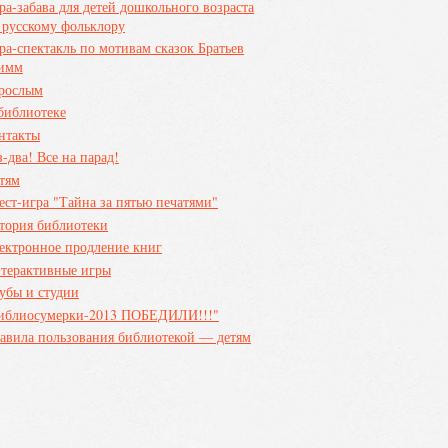
ра-забава для детей дошкольного возраста
 русскому фольклору
ра-спектакль по мотивам сказок Братьев
имм
рослым
библиотеке
нтакты
з-два! Все на парад!
тям
ест-игра "Тайна за пятью печатями"
тория библиотеки
ектронное продление книг
терактивные игры
убы и студии
иблиосумерки-2013 ПОБЕДИЛИ!!!"
авила пользования библиотекой — детям