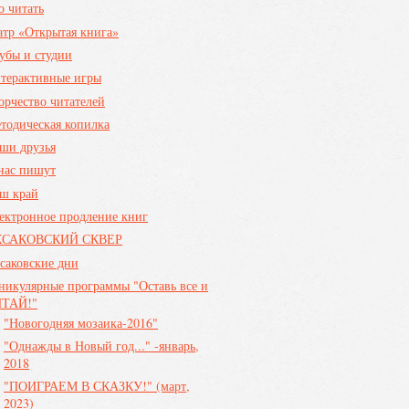
о читать
атр «Открытая книга»
убы и студии
терактивные игры
орчество читателей
тодическая копилка
ши друзья
нас пишут
ш край
ектронное продление книг
КСАКОВСКИЙ СКВЕР
саковские дни
никулярные программы "Оставь все и
ТАЙ!"
"Новогодняя мозаика-2016"
"Однажды в Новый год..." -январь,
2018
"ПОИГРАЕМ В СКАЗКУ!" (март,
2023)