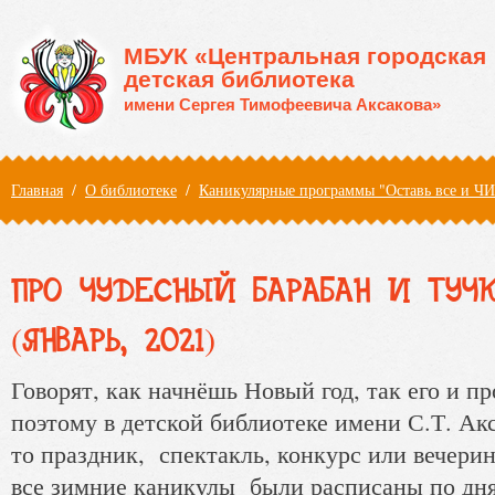
Перейти к основному содержанию
МБУК «Центральная городская
детская библиотека
имени Сергея Тимофеевича Аксакова»
Вы здесь
Главная
/
О библиотеке
/
Каникулярные программы "Оставь все и Ч
ПРО ЧУДЕСНЫЙ БАРАБАН И ТУЧ
(ЯНВАРЬ, 2021)
Говорят, как начнёшь Новый год, так его и 
поэтому в детской библиотеке имени С.Т. Акс
то праздник, спектакль, конкурс или вечерин
все зимние каникулы были расписаны по дн