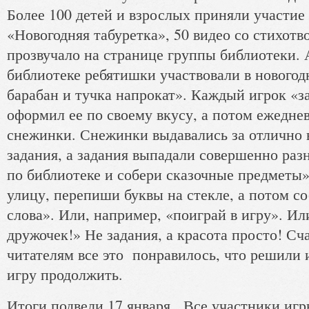
Более 100 детей и взрослых приняли участие
«Новогодняя табуретка», 50 видео со стихот
прозвучало на странице группы библиотеки. 
библиотеке ребятишки участвовали в нового
барабан и тучка напрокат». Каждый игрок «з
оформил ее по своему вкусу, а потом ежедне
снежинки. Снежинки выдавались за отлично
задания, а задания выпадали совершенно ра
по библиотеке и собери сказочные предметы
улицу, перепиши буквы на стекле, а потом со
слова». Или, например, «поиграй в игру». Ил
дружочек!» Не задания, а красота просто! Сч
читателям все это понравилось, что решили 
игру продолжить.
Итоги подвели 17 января. Все участники игр