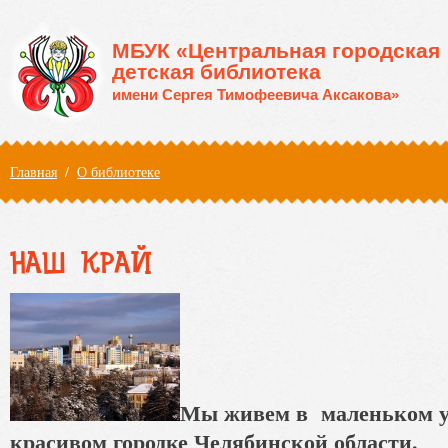
Перейти к основному содержанию
МБУК «Центральная городская
детская библиотека
имени Сергея Тимофеевича Аксакова»
Вы здесь
Главная
/
О библиотеке
НАШ КРАЙ
Мы живем в маленьком 
красивом городке Челябинской области.