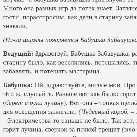
Много она разных игр да потех знает. Заглян
гости, порасспросим, как дети в старину заб
знавали.
(Из-за ширмы появляется Бабушка Забавушка
Ведущий:
Здравствуй, Бабушка Забавушка, ра
старину было, как веселились, потешались, ты
забавлять, и потешать мастерица.
Бабушка:
Ой, здравствуйте, милые мои. Про 
Что ж, слушайте. Раньше вот как было: горит
берет в руки лучину
(
). Вот она – тонкая щепк
(Чудесный короб. – М
для освещения зажигали.
Электричества-то раньше не было. Так вот, 
(это
горит лучина, сверчок за печкой трещит