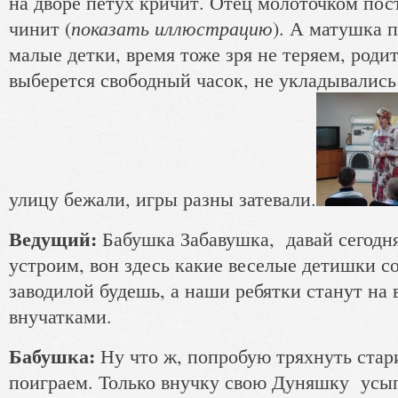
на дворе петух кричит. Отец молоточком пос
показать иллюстрацию
чинит (
). А матушка 
малые детки, время тоже зря не теряем, роди
выберется свободный часок, не укладывались 
улицу бежали, игры разны затевали.
Ведущий:
Бабушка Забавушка, давай сегодн
устроим, вон здесь какие веселые детишки с
заводилой будешь, а наши ребятки станут на
внучатками.
Бабушка:
Ну что ж, попробую тряхнуть стар
поиграем. Только внучку свою Дуняшку усып