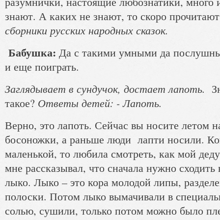
разумнички, настоящие любознатики, много и
знают. А каких не знают, то скоро прочитаю
сборники русских народных сказок.
Бабушка:
Да с такими умными да послушны
и еще поиграть.
Заглядывает в сундучок, достает лапоть.
З
Ответы детей: - Лапоть.
такое?
Верно, это лапоть. Сейчас вы носите летом н
босоножки, а раньше люди лапти носили. Ко
маленькой, то любила смотреть, как мой дед
мне рассказывал, что сначала нужно сходить 
лыко. Лыко – это кора молодой липы, раздел
полоски. Потом лыко вымачивали в специаль
солью, сушили, только потом можно было пл