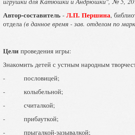
игрушки для Катюшки и Андрюшки", № 5, 20
Автор-составитель
Л.П. Першина
-
, библио
(в данное время - зав. отделом по мар
отдела
Цели
проведения игры:
Знакомить детей с устным народным творчес
- пословицей;
- колыбельной;
- считалкой;
- прибауткой;
- прыгалкой-зазывалкой;