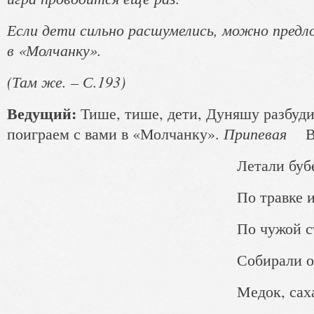
Если дети сильно расшумелись, можно пред
в «Молчанку».
(Там же. – С.193)
Ведущий:
Тише, тише, дети, Дуняшу разбуди
Припевая
поиграем с вами в «Молчанку».
Вен
Летали бубенч
По травке и рос
По чужой сторо
Собирали ореш
Медок, сахарок