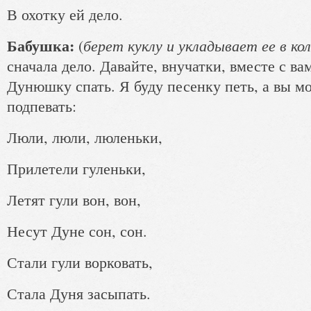
В охотку ей дело.
Бабушка:
берет куклу и укладывает ее в ко
(
сначала дело. Давайте, внучатки, вместе с в
Дунюшку спать. Я буду песенку петь, а вы м
подпевать:
Люли, люли, люленьки,
Прилетели гуленьки,
Летят гули вон, вон,
Несут Дуне сон, сон.
Стали гули ворковать,
Стала Дуня засыпать.