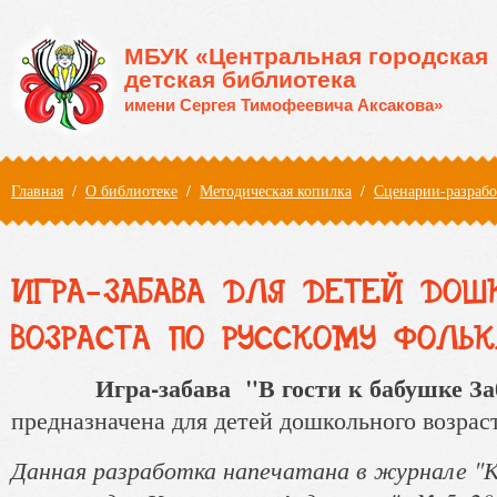
Перейти к основному содержанию
МБУК «Центральная городская
детская библиотека
имени Сергея Тимофеевича Аксакова»
Вы здесь
Главная
/
О библиотеке
/
Методическая копилка
/
Сценарии-разраб
ИГРА-ЗАБАВА ДЛЯ ДЕТЕЙ ДОШ
ВОЗРАСТА ПО РУССКОМУ ФОЛЬК
Игра-забава "В гости к бабушке За
предназначена
для детей дошкольного возраст
Данная разработка напечатана в журнале "