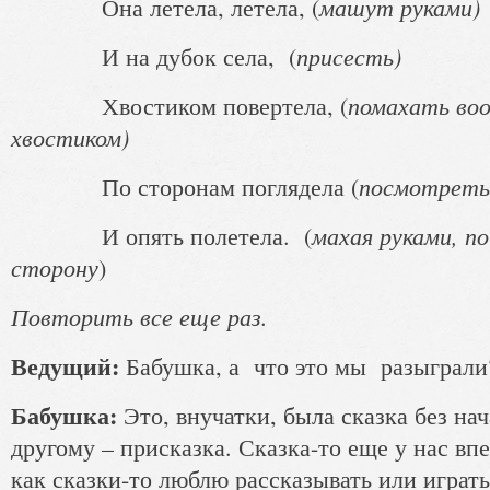
машут руками)
Она летела, летела, (
присесть)
И на дубок села, (
помахать во
Хвостиком повертела, (
хвостиком)
посмотреть
По сторонам поглядела (
махая руками, по
И опять полетела. (
сторону
)
Повторить все еще раз.
Ведущий:
Бабушка, а что это мы разыграли
Бабушка:
Это, внучатки, была сказка без нач
другому – присказка. Сказка-то еще у нас впе
как сказки-то люблю рассказывать или играть