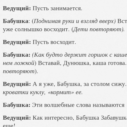
Ведущий:
Пусть занимается.
Бабушка
Поднимая руки и взгляд вверх)
: (
Вст
Дети повторяют).
уже солнышко восходит. (
Ведущий:
Пусть восходит.
Бабушка:
(Как будто держит горшок с каше
нем ложкой
) Вставай, Дунюшка, каша готова.
повторяют
).
Ведущий:
А я уже, Бабушка, за столом сиж
кроватки куклу, «кормит» ее.
Бабушка:
Эти волшебные слова называются 
Ведущий:
Как интересно, Бабушка Забавушка
еще!