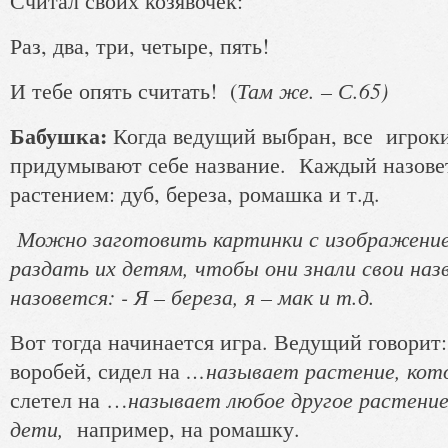
Считал своих козявочек:
Раз, два, три, четыре, пять!
Там же. – С.65)
И тебе опять считать! (
Бабушка:
Когда ведущий выбран, все игроки
придумывают себе название. Каждый назовет
растением: дуб, береза, ромашка и т.д.
Можно заготовить картинки с изображение
раздать их детям, чтобы они знали свои на
назовется: - Я – береза, я – мак и т.д.
Вот тогда начинается игра. Ведущий говорит: 
…называет растение, кот
воробей, сидел на
называет любое другое растение
слетел на …
дети,
например, на ромашку.