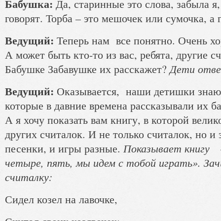
Бабушка:
Да, старинные это слова, забыла я,
говорят. Торба – это мешочек или сумочка, а г
Ведущий:
Теперь нам все понятно. Очень х
А может быть кто-то из вас, ребята, другие с
Дети отв
Бабушке Забавушке их расскажет?
Ведущий:
Оказывается, наши детишки знают
которые в давние времена рассказывали их б
А я хочу показать вам книгу, в которой вели
других считалок. И не только считалок, но и 
Показывает книгу «
песенки, и игры разные.
четыре, пять, мы идем с тобой играть». З
считалку:
Сидел козел на лавочке,