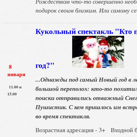
Рождеством что-то совершенно необ
подарок своим близким. Или самому се
Кукольный спектакль "Кто 
год?"
8
января
.
..Однажды под самый Новый год в л
11.00 и
большой переполох: кто-то похити
15.00
поиски отправились отважный Снего
Пушистик. С кем пришлось им встр
во время спектакля.
Возрастная адресация - 3+ Входной би