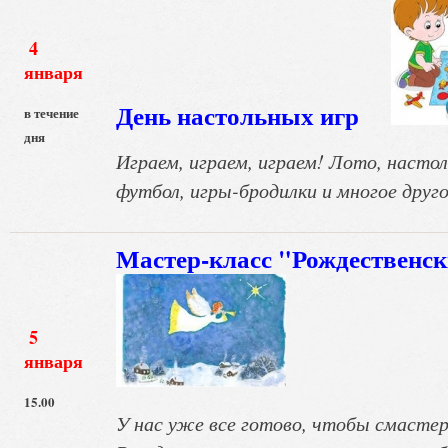
4
января
День настольных игр
в течение
дня
Играем, играем, играем! Лото, настол
футбол, игры-бродилки и многое друго
Мастер-класс "Рождественс
5
января
15.00
У нас уже все готово, чтобы смасте