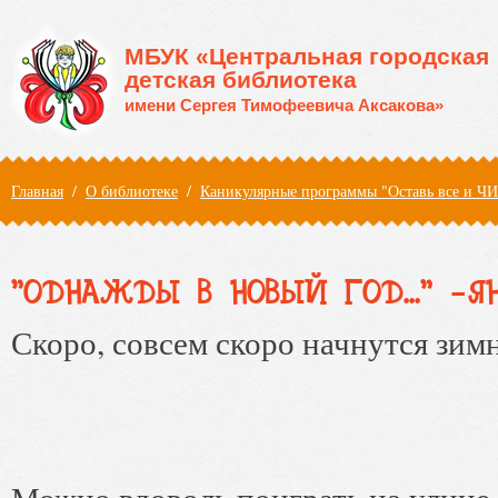
Перейти к основному содержанию
МБУК «Центральная городская
детская библиотека
имени Сергея Тимофеевича Аксакова»
Вы здесь
Главная
/
О библиотеке
/
Каникулярные программы "Оставь все и Ч
"ОДНАЖДЫ В НОВЫЙ ГОД..." -ЯН
Скоро, совсем скоро начнутся зим
Можно вдоволь поиграть на улице 