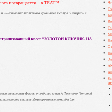
арта превращается... в ТЕАТР!
Чт
Те
 и 20-летию библиотечного кукольного театра "Поиграем в
Кл
Ин
Тв
Ме
еатрализованный квест "ЗОЛОТОЙ КЛЮЧИК. НА
На
О 
На
Эл
А
Ак
Ка
ЧИ
ются интересные факты о создании книги А. Толстого "Золотой
ьтатом квеста станут сформированные команды для