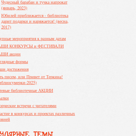
Чудесный барабан и тучка напрокат
(январь, 2023)
Юбилей приближается - библиотека
дарит подарки и наряжается! (весна,
2017)
упные мероприятия к разным датам
АШИ КОНКУРСЫ и ФЕСТИВАЛИ
ШИ акции
глядные формы
ши достижения
ть писем, или Привет от Теркина!
иблиосумерки-2025)
тевые библиотечные АКЦИИ
ылки
орческие встречи с читателями
астие в конкурсах и проектах различных
овней
ПУЛЯРНЫЕ ТЕМЫ