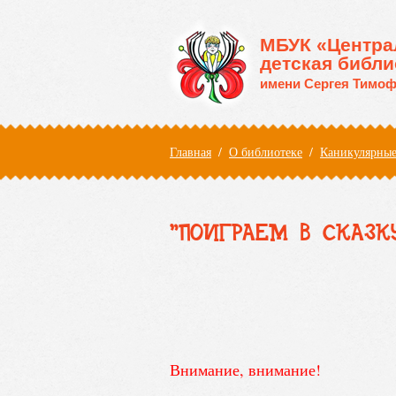
Перейти к основному содержанию
МБУК «Центра
детская библи
имени Сергея Тимоф
Вы здесь
Главная
/
О библиотеке
/
Каникулярные
"ПОИГРАЕМ В СКАЗКУ!
Внимание, внимание!