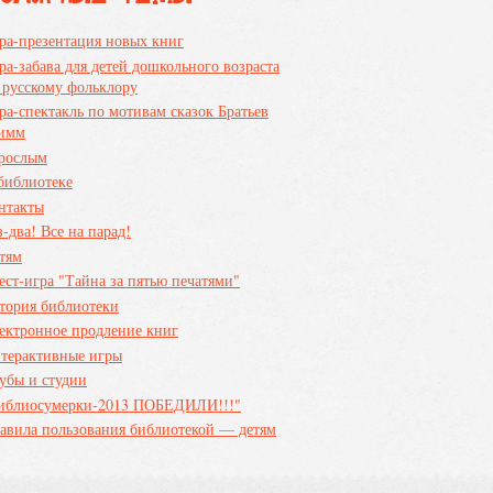
ра-презентация новых книг
ра-забава для детей дошкольного возраста
 русскому фольклору
ра-спектакль по мотивам сказок Братьев
имм
рослым
библиотеке
нтакты
з-два! Все на парад!
тям
ест-игра "Тайна за пятью печатями"
тория библиотеки
ектронное продление книг
терактивные игры
убы и студии
иблиосумерки-2013 ПОБЕДИЛИ!!!"
авила пользования библиотекой — детям