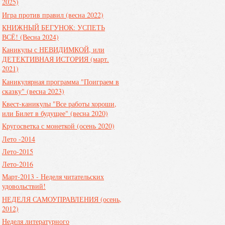
2025)
Игра против правил (весна 2022)
КНИЖНЫЙ БЕГУНОК: УСПЕТЬ
ВСЁ! (Весна 2024)
Каникулы с НЕВИДИМКОЙ, или
ДЕТЕКТИВНАЯ ИСТОРИЯ (март.
2021)
Каникулярная программа "Поиграем в
сказку" (весна 2023)
Квест-каникулы "Все работы хороши,
или Билет в будущее" (весна 2020)
Кругосветка с монеткой (осень 2020)
Лето -2014
Лето-2015
Лето-2016
Март-2013 - Неделя читательских
удовольствий!
НЕДЕЛЯ САМОУПРАВЛЕНИЯ (осень,
2012)
Неделя литературного