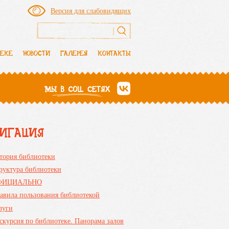
Версия для слабовидящих
Форма поиска
ТЕКЕ
НОВОСТИ
ГАЛЕРЕЯ
КОНТАКТЫ
ВИГАЦИЯ
тория библиотеки
руктура библиотеки
ФИЦИАЛЬНО
авила пользования библиотекой
луги
скурсия по библиотеке. Панорама залов