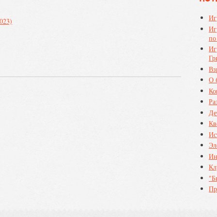
Иг
023)
Иг
по
Иг
Гр
Вз
О 
Ко
Ра
Де
Кв
Ис
Эл
Ин
Кл
"Б
Пр