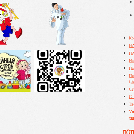
Кр
Н
НА
На
На
Пя
(Б
Се
Сс
Тв
Уч
ур
ПО