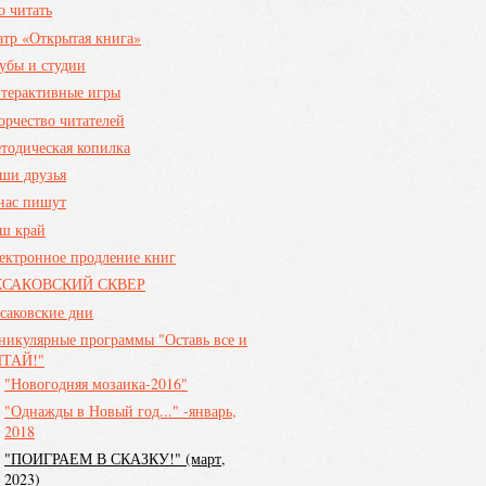
о читать
атр «Открытая книга»
убы и студии
терактивные игры
орчество читателей
тодическая копилка
ши друзья
нас пишут
ш край
ектронное продление книг
КСАКОВСКИЙ СКВЕР
саковские дни
никулярные программы "Оставь все и
ТАЙ!"
"Новогодняя мозаика-2016"
"Однажды в Новый год..." -январь,
2018
"ПОИГРАЕМ В СКАЗКУ!" (март,
2023)