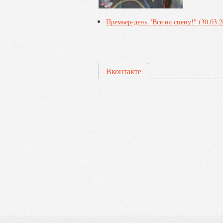
Премьер-день "Все на сцену!" (30.03.2
Вконтакте