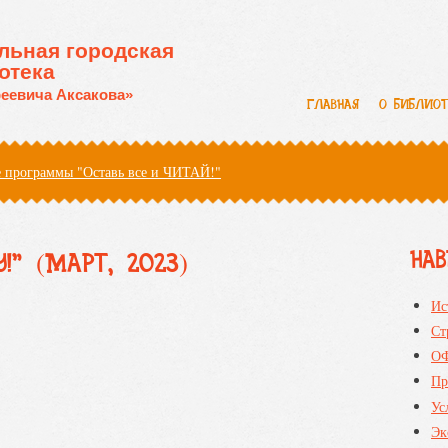
льная городская
отека
еевича Аксакова»
ГЛАВНАЯ
О БИБЛИО
 программы "Оставь все и ЧИТАЙ!"
НА
" (МАРТ, 2023)
Ис
Ст
О
Пр
Ус
Эк