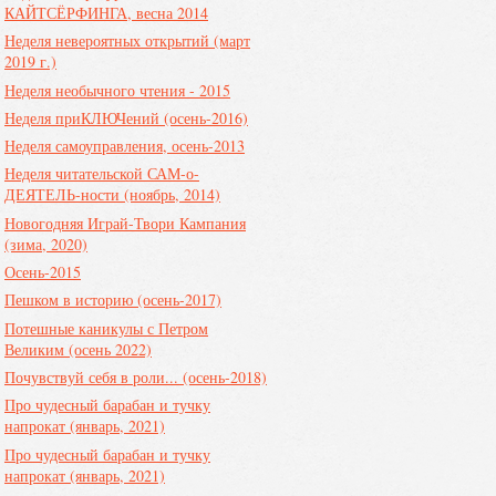
КАЙТСЁРФИНГА, весна 2014
Неделя невероятных открытий (март
2019 г.)
Неделя необычного чтения - 2015
Неделя приКЛЮЧений (осень-2016)
Неделя самоуправления, осень-2013
Неделя читательской САМ-о-
ДЕЯТЕЛЬ-ности (ноябрь, 2014)
Новогодняя Играй-Твори Кампания
(зима, 2020)
Осень-2015
Пешком в историю (осень-2017)
Потешные каникулы с Петром
Великим (осень 2022)
Почувствуй себя в роли... (осень-2018)
Про чудесный барабан и тучку
напрокат (январь, 2021)
Про чудесный барабан и тучку
напрокат (январь, 2021)