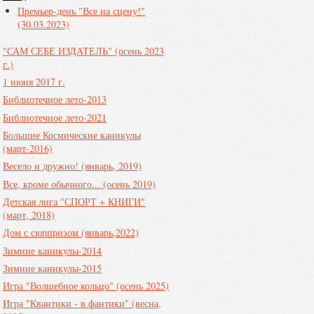
Премьер-день "Все на сцену!"
(30.03.2023)
"САМ СЕБЕ ИЗДАТЕЛЬ" (осень 2023
г.)
1 июня 2017 г.
Библиотечное лето-2013
Библиотечное лето-2021
Большие Космические каникулы
(март-2016)
Весело и дружно! (январь, 2019)
Все, кроме обычного... (осень 2019)
Детская лига "СПОРТ + КНИГИ"
(март, 2018)
Дом с сюрпризом (январь,2022)
Зимние каникулы-2014
Зимние каникулы-2015
Игра "Волшебное кольцо" (осень 2025)
Игра "Квантики - в фантики" (весна,