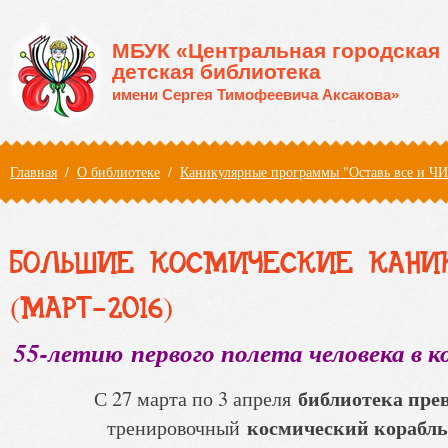
Перейти к основному содержанию
МБУК «Центральная городская
детская библиотека
имени Сергея Тимофеевича Аксакова»
Вы здесь
Главная
/
О библиотеке
/
Каникулярные программы "Оставь все и Ч
БОЛЬШИЕ КОСМИЧЕСКИЕ КАНИ
(МАРТ-2016)
55-летию
первого полета человека в 
библиотека пр
С 27 марта по 3 апреля
космический
корабл
тренировочный