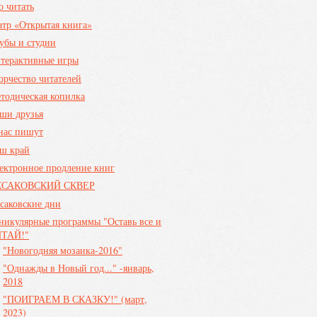
о читать
атр «Открытая книга»
убы и студии
терактивные игры
орчество читателей
тодическая копилка
ши друзья
нас пишут
ш край
ектронное продление книг
КСАКОВСКИЙ СКВЕР
саковские дни
никулярные программы "Оставь все и
ТАЙ!"
"Новогодняя мозаика-2016"
"Однажды в Новый год..." -январь,
2018
"ПОИГРАЕМ В СКАЗКУ!" (март,
2023)