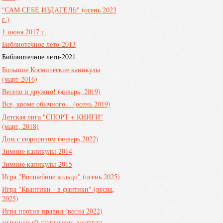
"САМ СЕБЕ ИЗДАТЕЛЬ" (осень 2023
г.)
1 июня 2017 г.
Библиотечное лето-2013
Библиотечное лето-2021
Большие Космические каникулы
(март-2016)
Весело и дружно! (январь, 2019)
Все, кроме обычного... (осень 2019)
Детская лига "СПОРТ + КНИГИ"
(март, 2018)
Дом с сюрпризом (январь,2022)
Зимние каникулы-2014
Зимние каникулы-2015
Игра "Волшебное кольцо" (осень 2025)
Игра "Квантики - в фантики" (весна,
2025)
Игра против правил (весна 2022)