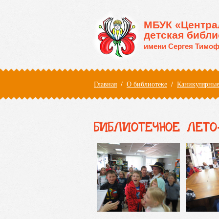
Перейти к основному содержанию
МБУК «Центра
детская библи
имени Сергея Тимоф
Вы здесь
Главная
/
О библиотеке
/
Каникулярные
БИБЛИОТЕЧНОЕ ЛЕТО