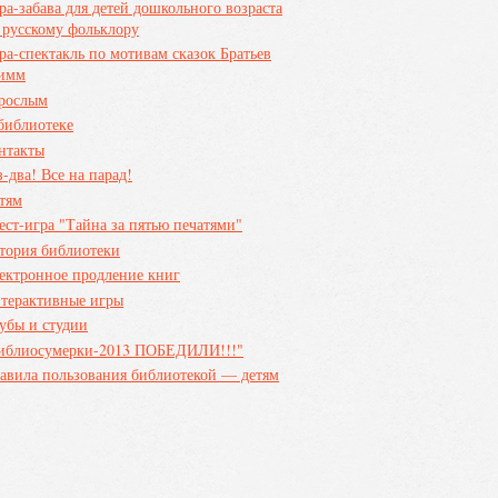
ра-забава для детей дошкольного возраста
 русскому фольклору
ра-спектакль по мотивам сказок Братьев
имм
рослым
библиотеке
нтакты
з-два! Все на парад!
тям
ест-игра "Тайна за пятью печатями"
тория библиотеки
ектронное продление книг
терактивные игры
убы и студии
иблиосумерки-2013 ПОБЕДИЛИ!!!"
авила пользования библиотекой — детям