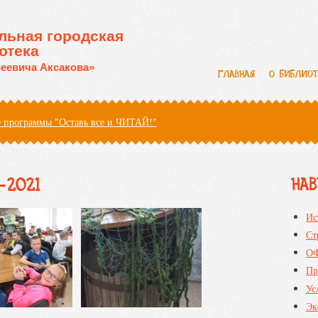
льная городская
отека
еевича Аксакова»
ГЛАВНАЯ
О БИБЛИО
 программы "Оставь все и ЧИТАЙ!"
-2021
НА
Ис
Ст
О
Пр
Ус
Эк