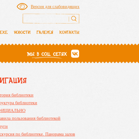
Версия для слабовидящих
Форма поиска
ТЕКЕ
НОВОСТИ
ГАЛЕРЕЯ
КОНТАКТЫ
ВИГАЦИЯ
тория библиотеки
руктура библиотеки
ФИЦИАЛЬНО
авила пользования библиотекой
луги
скурсия по библиотеке. Панорама залов