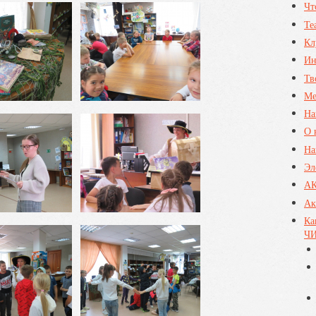
Чт
Те
Кл
Ин
Тв
Ме
На
О 
На
Эл
А
Ак
Ка
ЧИ