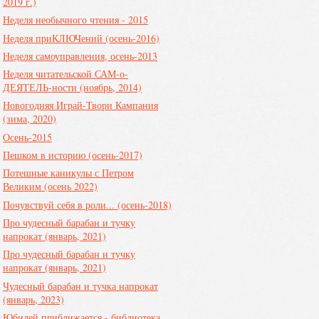
2019 г.)
Неделя необычного чтения - 2015
Неделя приКЛЮЧений (осень-2016)
Неделя самоуправления, осень-2013
Неделя читательской САМ-о-
ДЕЯТЕЛЬ-ности (ноябрь, 2014)
Новогодняя Играй-Твори Кампания
(зима, 2020)
Осень-2015
Пешком в историю (осень-2017)
Потешные каникулы с Петром
Великим (осень 2022)
Почувствуй себя в роли... (осень-2018)
Про чудесный барабан и тучку
напрокат (январь, 2021)
Про чудесный барабан и тучку
напрокат (январь, 2021)
Чудесный барабан и тучка напрокат
(январь, 2023)
Юбилей приближается - библиотека