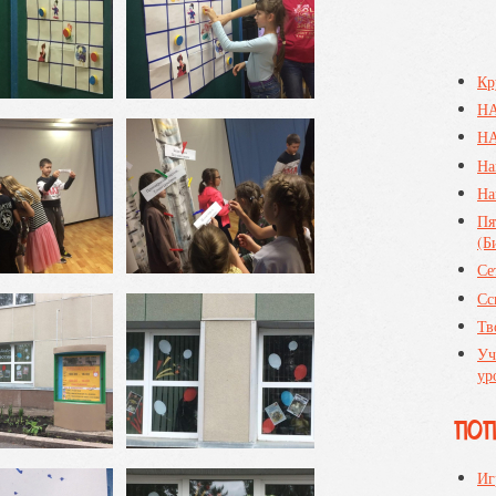
Кр
Н
НА
На
На
Пя
(Б
Се
Сс
Тв
Уч
ур
ПО
Иг