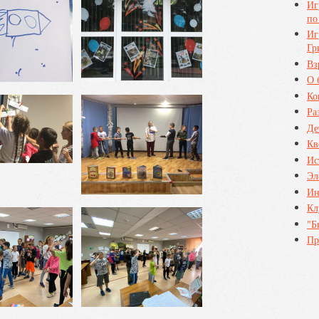
Иг
по
Иг
Гр
Вз
О 
Ко
Ра
Де
Кв
Ис
Эл
Ин
Кл
"Б
Пр