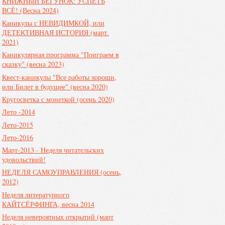
КНИЖНЫЙ БЕГУНОК: УСПЕТЬ
ВСЁ! (Весна 2024)
Каникулы с НЕВИДИМКОЙ, или
ДЕТЕКТИВНАЯ ИСТОРИЯ (март.
2021)
Каникулярная программа "Поиграем в
сказку" (весна 2023)
Квест-каникулы "Все работы хороши,
или Билет в будущее" (весна 2020)
Кругосветка с монеткой (осень 2020)
Лето -2014
Лето-2015
Лето-2016
Март-2013 - Неделя читательских
удовольствий!
НЕДЕЛЯ САМОУПРАВЛЕНИЯ (осень,
2012)
Неделя литературного
КАЙТСЁРФИНГА, весна 2014
Неделя невероятных открытий (март