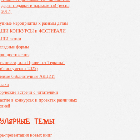
дарит подарки и наряжается! (весна,
2017)
упные мероприятия к разным датам
АШИ КОНКУРСЫ и ФЕСТИВАЛИ
ШИ акции
глядные формы
ши достижения
ть писем, или Привет от Теркина!
иблиосумерки-2025)
тевые библиотечные АКЦИИ
ылки
орческие встречи с читателями
астие в конкурсах и проектах различных
овней
ПУЛЯРНЫЕ ТЕМЫ
ра-презентация новых книг