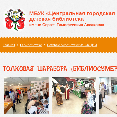
Перейти к основному содержанию
МБУК «Центральная городская
детская библиотека
имени Сергея Тимофеевича Аксакова»
Вы здесь
Главная
/
О библиотеке
/
Сетевые библиотечные АКЦИИ
ТОЛКОВАЯ ШАРАБОРА (БИБЛИОСУМЕР