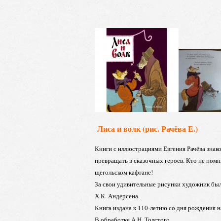
Лиса и волк (рис. Рачёва Е.)
Книги с иллюстрациями Евгения Рачёва знак
превращать в сказочных героев. Кто не помн
щегольском кафтане!
За свои удивительные рисунки художник б
Х.К. Андерсена.
Книга издана к 110-летию со дня рождения 
В обработке А.Н. Толстого.