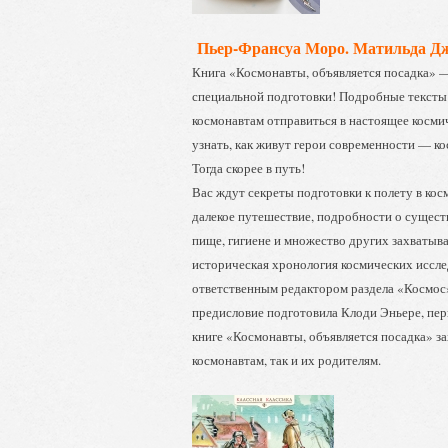
Пьер-Франсуа Моро. Матильда Дж
Книга «Космонавты, объявляется посадка» —
специальной подготовки! Подробные тексты
космонавтам отправиться в настоящее косми
узнать, как живут герои современности — 
Тогда скорее в путь!
Вас ждут секреты подготовки к полету в кос
далекое путешествие, подробности о сущес
пище, гигиене и множество других захватыва
историческая хронология космических иссл
ответственным редактором раздела «Космос»
предисловие подготовила Клоди Эньере, пер
книге «Космонавты, объявляется посадка» за
космонавтам, так и их родителям.