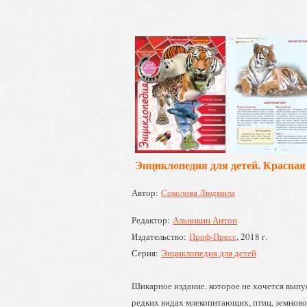
Энциклопедия для детей. Красная
Автор:
Соколова Людмила
Редактор:
Альникин Антон
Издательство:
Проф-Пресс
, 2018 г.
Серия:
Энциклопедия для детей
Шикарное издание. которое не хочется выпус
редких видах млекопитающих, птиц, земнов