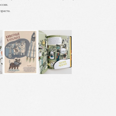
оссии.
зраста.