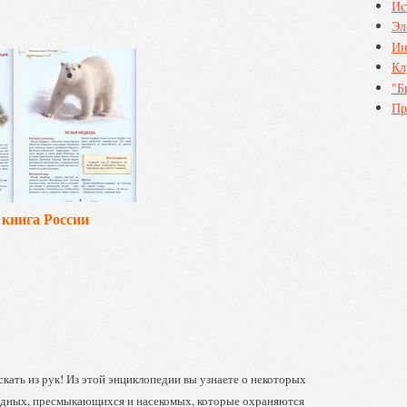
Ис
Эл
Ин
Кл
"Б
Пр
 книга России
кать из рук! Из этой энциклопедии вы узнаете о некоторых
одных, пресмыкающихся и насекомых, которые охраняются