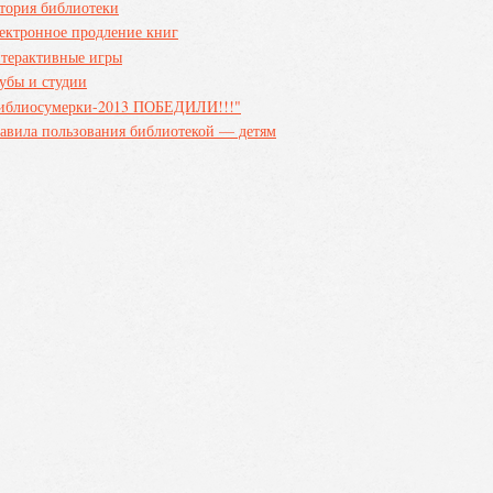
тория библиотеки
ектронное продление книг
терактивные игры
убы и студии
иблиосумерки-2013 ПОБЕДИЛИ!!!"
авила пользования библиотекой — детям