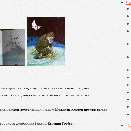
Чт
омы с детства каждому. Обыкновенных зверей он умел
ит его хитроумную лису верхом на волке или петуха в
ыл награждён почётным дипломом Международной премии имени
народного художника России Евгения Рачёва.
Те