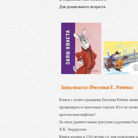
Для дошкольного возраста.
Заяц-хваста (Рисунки Е. Рачёва)
Книги с иллюстрациями Евгения Рачёва знак
превращать в сказочных героев. Кто не помн
щегольском кафтане!
За свои удивительные рисунки художник б
Х.К. Андерсена.
Книга издана к 110-летию со дня рождения 