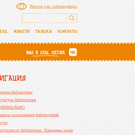
Версия для слабовидящих
Форма поиска
ТЕКЕ
НОВОСТИ
ГАЛЕРЕЯ
КОНТАКТЫ
ВИГАЦИЯ
тория библиотеки
руктура библиотеки
ФИЦИАЛЬНО
авила пользования библиотекой
луги
скурсия по библиотеке. Панорама залов