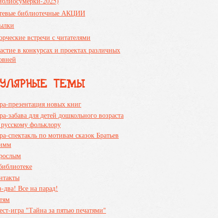
иблиосумерки-2025)
тевые библиотечные АКЦИИ
ылки
орческие встречи с читателями
астие в конкурсах и проектах различных
овней
ПУЛЯРНЫЕ ТЕМЫ
ра-презентация новых книг
ра-забава для детей дошкольного возраста
 русскому фольклору
ра-спектакль по мотивам сказок Братьев
имм
рослым
библиотеке
нтакты
з-два! Все на парад!
тям
ест-игра "Тайна за пятью печатями"