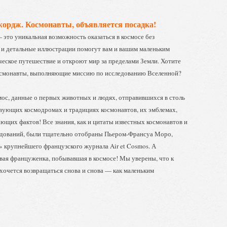
ордж. Космонавты, объявляется посадка!
 это уникальная возможность оказаться в космосе без
 и детальные иллюстрации помогут вам и вашим маленьким
ческое путешествие и откроют мир за пределами Земли. Хотите
космонавты, выполняющие миссию по исследованию Вселенной?
мос, данные о первых животных и людях, отправившихся в столь
твующих космодромах и традициях космонавтов, их эмблемах,
ющих фактов! Все знания, как и цитаты известных космонавтов и
едований, были тщательно отобраны Пьером-Франсуа Моро,
 крупнейшего французского журнала Air et Cosmos. А
вая француженка, побывавшая в космосе! Мы уверены, что к
хочется возвращаться снова и снова — как маленьким