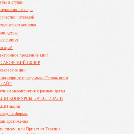
убы и студии
терактивные игры
орчество читателей
тодическая копилка
ши друзья
нас пишут
ш край
ектронное продление книг
КСАКОВСКИЙ СКВЕР
саковские дни
никулярные программы "Оставь все и
ТАЙ!"
упные мероприятия к разным датам
АШИ КОНКУРСЫ и ФЕСТИВАЛИ
ШИ акции
глядные формы
ши достижения
ть писем, или Привет от Теркина!