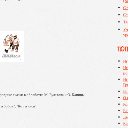
(Б
Се
Сс
Тв
Уч
ур
ПО
Иг
Иг
по
Иг
Гр
Вз
одные сказки в обработке М. Булатова и О. Капицы.
О 
Ко
 и бобок", "Кот и лиса"
Ра
Де
Кв