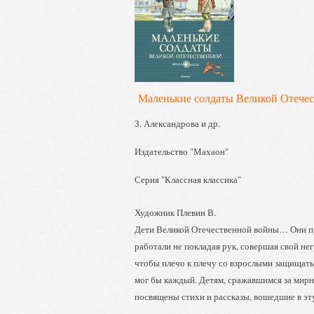
Маленькие солдаты Великой Отечест
З. Александрова и др.
Издательство "Махаон"
Серия "Классная классика"
Художник Плевин В.
Дети Великой Отечественной войны… Они про
работали не покладая рук, совершая свой не
чтобы плечо к плечу со взрослыми защищать
мог бы каждый. Детям, сражавшимся за мирну
посвящены стихи и рассказы, вошедшие в эту