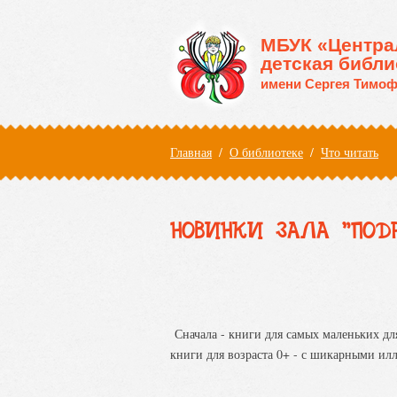
Перейти к основному содержанию
МБУК «Центра
детская библи
имени Сергея Тимоф
Вы здесь
Главная
/
О библиотеке
/
Что читать
НОВИНКИ ЗАЛА "ПОД
Сначала - книги для самых маленьких дл
книги для возраста 0+ - с шикарными ил