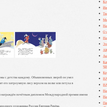
Кл
Ин
Тв
Ме
На
О 
На
Эл
А
Ак
Ка
ЧИ
Кр
омы с детства каждому. Обыкновенных зверей он умел
Н
ит его хитроумную лису верхом на волке или петуха в
НА
На
ыл награждён почётным дипломом Международной премии имени
На
Пя
народного художника России Евгения Рачёва.