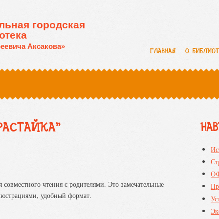
льная городская
отека
еевича Аксакова»
ГЛАВНАЯ
О БИБЛИО
РАСТАЙКА"
НА
Ис
Ст
О
я совместного чтения с родителями. Это замечательные
Пр
люстрациями, удобный формат.
Ус
Эк