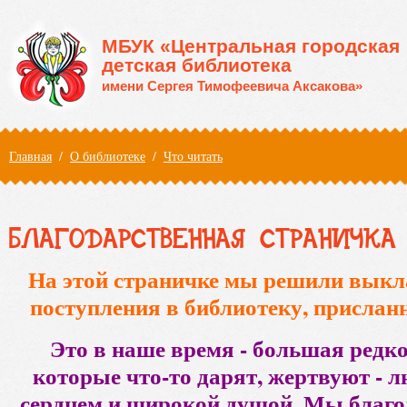
Перейти к основному содержанию
МБУК «Центральная городская
детская библиотека
имени Сергея Тимофеевича Аксакова»
Вы здесь
Главная
/
О библиотеке
/
Что читать
БЛАГОДАРСТВЕННАЯ СТРАНИЧКА
На этой страничке мы решили вык
поступления в библиотеку, прислан
Это в наше время - большая редко
которые что-то дарят, жертвуют - 
сердцем и широкой душой. Мы благо