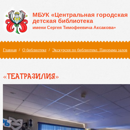
Перейти к основному содержанию
МБУК «Центральная городская
детская библиотека
имени Сергея Тимофеевича Аксакова»
Вы здесь
Главная
/
О библиотеке
/
Экскурсия по библиотеке. Панорама залов
«ТЕАТРАЗИЛИЯ»