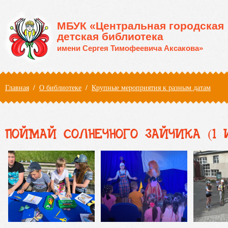
Перейти к основному содержанию
МБУК «Центральная городская
детская библиотека
имени Сергея Тимофеевича Аксакова»
Вы здесь
Главная
/
О библиотеке
/
Крупные мероприятия к разным датам
ПОЙМАЙ СОЛНЕЧНОГО ЗАЙЧИКА (1 И