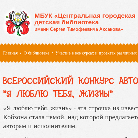
Перейти к основному содержанию
МБУК «Центральная городская
детская библиотека
имени Сергея Тимофеевича Аксакова»
Вы здесь
Главная
/
О библиотеке
/
Участие в конкурсах и проектах различных
ВСЕРОССИЙСКИЙ КОНКУРС АВТ
"Я ЛЮБЛЮ ТЕБЯ, ЖИЗНЬ!"
«Я люблю тебя, жизнь» - эта строчка из изв
Кобзона стала темой, над которой предлагае
авторам и исполнителям.