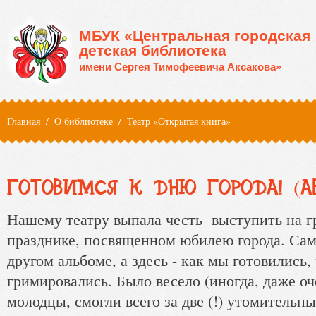
Перейти к основному содержанию
МБУК «Центральная городская
детская библиотека
имени Сергея Тимофеевича Аксакова»
Вы здесь
Главная
/
О библиотеке
/
Театр «Открытая книга»
ГОТОВИМСЯ К ДНЮ ГОРОДА! (АВ
Нашему театру выпала честь выступить на 
празднике, посвященном юбилею города. Сам
другом альбоме, а здесь - как мы готовились,
гримировались. Было весело (иногда, даже оче
молодцы, смогли всего за две (!) утомительны