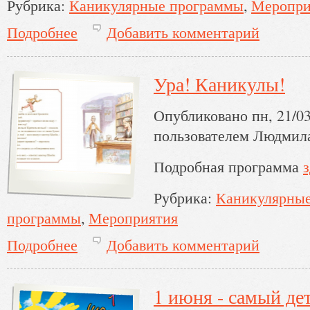
Рубрика:
Каникулярные программы
Меропри
Подробнее
Добавить комментарий
о Загляните в галерею!
Ура! Каникулы!
Опубликовано пн, 21/03
пользователем
Людмил
Подробная программа
Рубрика:
Каникулярны
программы
Мероприятия
Подробнее
Добавить комментарий
о Ура! Каникулы!
1 июня - самый де