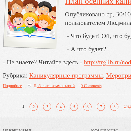
План осенних кан
Опубликовано ср, 30/10
пользователем
Людмил
- Что будет! Ой, что
- А что будет?
- Не знаете? Читайте здесь -
http://trglib.ru/n
Рубрика:
Каникулярные программы
Меропри
Подробнее
о План осенних каникул
Добавить комментарий
0 Comments
Страницы
1
сле
2
3
4
5
6
7
8