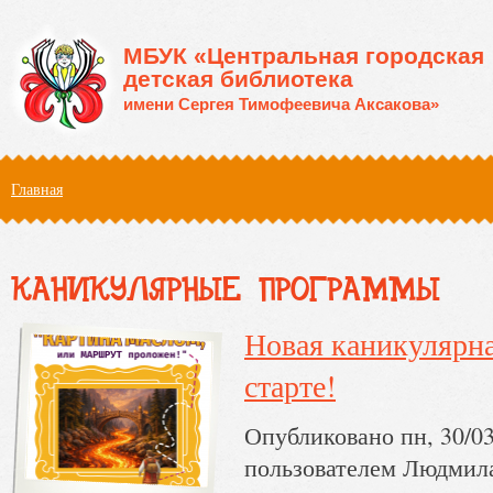
Перейти к основному содержанию
МБУК «Центральная городская
детская библиотека
имени Сергея Тимофеевича Аксакова»
Вы здесь
Главная
КАНИКУЛЯРНЫЕ ПРОГРАММЫ
Новая каникулярна
старте!
Опубликовано пн, 30/03
пользователем
Людмил