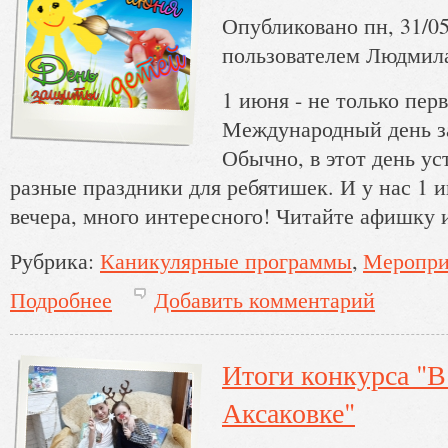
Опубликовано пн, 31/05
пользователем
Людмил
1 июня - не только перв
Международный день з
Обычно, в этот день у
разные праздники для ребятишек. И у нас 1 и
вечера, много интересного! Читайте афишку 
Рубрика:
Каникулярные программы
Меропри
Подробнее
Добавить комментарий
о 1 июня - самый детский день!
Итоги конкурса "В
Аксаковке"