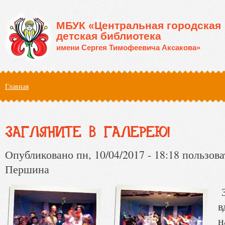
Перейти к основному содержанию
МБУК «Центральная городская
детская библиотека
имени Сергея Тимофеевича Аксакова»
Вы здесь
Главная
ЗАГЛЯНИТЕ В ГАЛЕРЕЮ!
Опубликовано пн, 10/04/2017 - 18:18 пользов
Першина
З
в
н