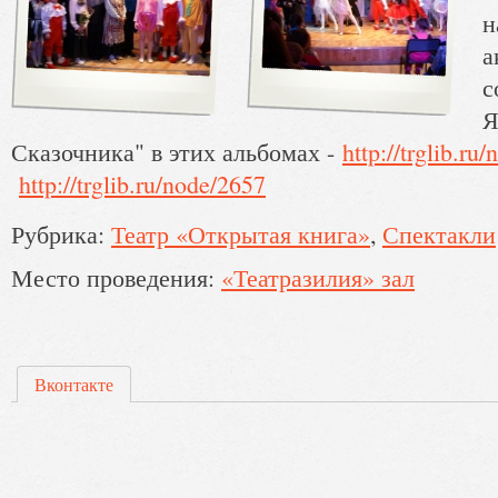
н
а
с
Я
Сказочника" в этих альбомах -
http://trglib.ru
http://trglib.ru/node/2657
Рубрика:
Театр «Открытая книга»
Спектакли
Место проведения:
«Театразилия» зал
Вконтакте