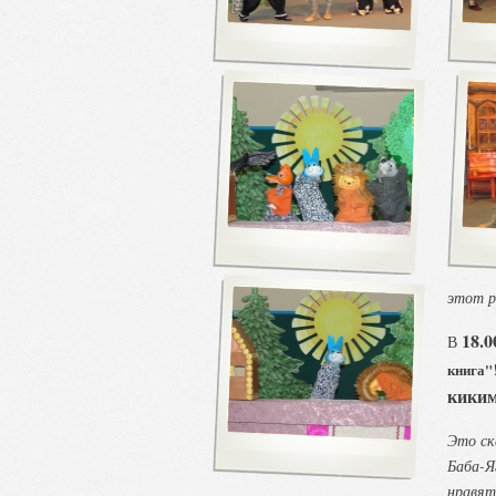
этот р
18.0
В
книга"
киким
Это ск
Баба-Я
нравят