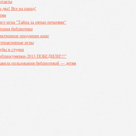
нтакты
з-два! Все на парад!
тям
ест-игра "Тайна за пятью печатями"
тория библиотеки
ектронное продление книг
терактивные игры
убы и студии
иблиосумерки-2013 ПОБЕДИЛИ!!!"
авила пользования библиотекой — детям