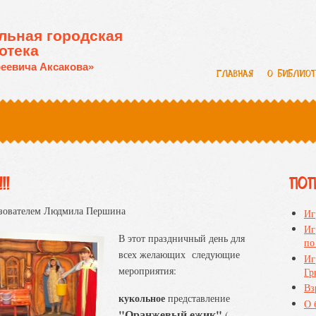
льная городская
отека
еевича Аксакова»
ГЛАВНАЯ
О БИБЛИО
!
ПО
ьзователем
Людмила Першина
Иг
Иг
В этот праздничный день для
по
всех желающих следующие
Иг
мероприятия:
Гр
Вз
кукольное
представление
О 
"Оранжевый ежик"
(