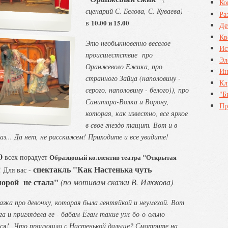
Ко
сценарий С. Белова, С. Куваева)
-
Ра
в
10.00 и 15.00
Де
Кв
Это необыкновенно веселое
Ис
происшестствие про
Эл
Оранжевого Ежика, про
Ин
странного Зайца (наполовину -
Кл
серого, наполовину - белого)), про
"Б
Санитара-Волка и Ворону,
Пр
которая, как известно, все яркое
в свое гнездо тащит. Вот и в
аз... Да нет, не расскажем! Приходите и все увидите!
0
всех порадует
Образцовый коллектив театра "Открытая
спектакль "Как Настенька чуть
! Для вас -
орой не стала"
(по мотивам сказки В. Илюхова)
азка про девочку, которая была лентяйкой и неумехой. Вот
га и приглядела ее - бабам-Ёгам такие уж бо-о-ольно
ся! Что произошло с Настенькой дальше? Смотрите на