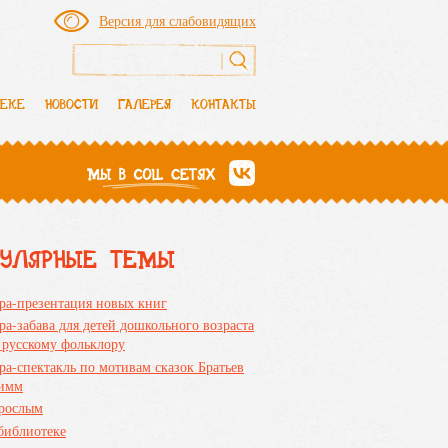
Версия для слабовидящих
Форма поиска
ТЕКЕ
НОВОСТИ
ГАЛЕРЕЯ
КОНТАКТЫ
ПУЛЯРНЫЕ ТЕМЫ
ра-презентация новых книг
ра-забава для детей дошкольного возраста
 русскому фольклору
ра-спектакль по мотивам сказок Братьев
имм
рослым
библиотеке