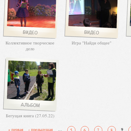
Коллективное творческое
Игра "Найди общее"
дело
Бегущая книга (27.05.22)
Страницы
9
« первая
‹ предыдущая
…
5
6
7
8